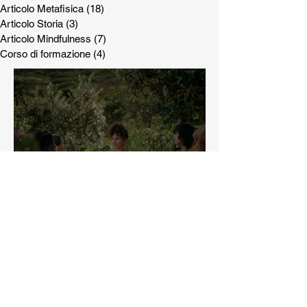
Articolo Metafisica
(18)
18 post
Articolo Storia
(3)
3 post
Articolo Mindfulness
(7)
7 post
Corso di formazione
(4)
4 post
"Another Self" e le
costellazioni familiari