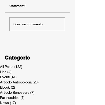
Commenti
Scrivi un commento...
Categorie
All Posts
(132)
132 post
Libri
(4)
4 post
Eventi
(41)
41 post
Articolo Antropologia
(28)
28 post
Ebook
(2)
2 post
Articolo Benessere
(7)
7 post
Partnerships
(7)
7 post
News
(17)
17 post