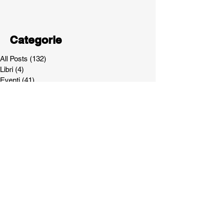
Categorie
All Posts
(132)
132 post
Libri
(4)
4 post
Eventi
(41)
41 post
Articolo Antropologia
(28)
28 post
Ebook
(2)
2 post
Articolo Benessere
(7)
7 post
Partnerships
(7)
7 post
News
(17)
17 post
Articolo Metafisica
(18)
18 post
Articolo Storia
(3)
3 post
Articolo Mindfulness
(7)
7 post
Corso di formazione
(4)
4 post