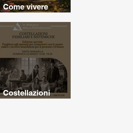
Come vivere
relazioni armoniose
Costellazioni
familiari e sistemiche