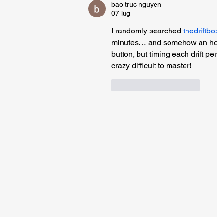
bao truc nguyen
07 lug
I randomly searched 
thedriftbo
minutes… and somehow an hou
button, but timing each drift per
crazy difficult to master!
Mi piace
Rispondi