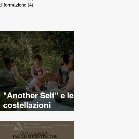
di formazione
(4)
4 post
"Another Self" e le
costellazioni
familiari