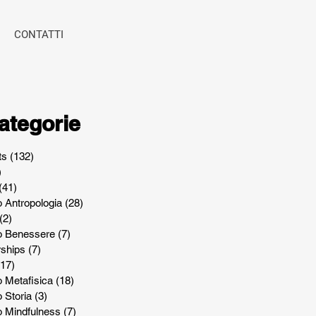
CONTATTI
ategorie
ts
(132)
132 post
)
4 post
(41)
41 post
o Antropologia
(28)
28 post
(2)
2 post
lo Benessere
(7)
7 post
rships
(7)
7 post
(17)
17 post
o Metafisica
(18)
18 post
o Storia
(3)
3 post
o Mindfulness
(7)
7 post