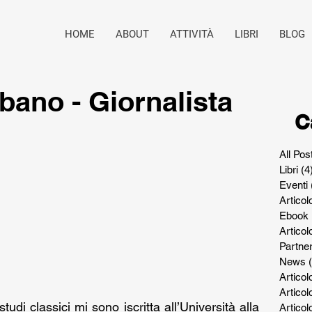
HOME
ABOUT
ATTIVITÀ
LIBRI
BLOG
bano - Giornalista
C
All Pos
Libri
(4
Eventi
Articol
Ebook
Artico
Partne
News
Articol
Articol
i classici mi sono iscritta all’Università alla 
Articol