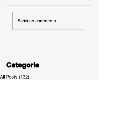
Scrivi un commento...
Categorie
All Posts
(132)
132 post
Libri
(4)
4 post
Eventi
(41)
41 post
Articolo Antropologia
(28)
28 post
Ebook
(2)
2 post
Articolo Benessere
(7)
7 post
Partnerships
(7)
7 post
News
(17)
17 post
Articolo Metafisica
(18)
18 post
Articolo Storia
(3)
3 post