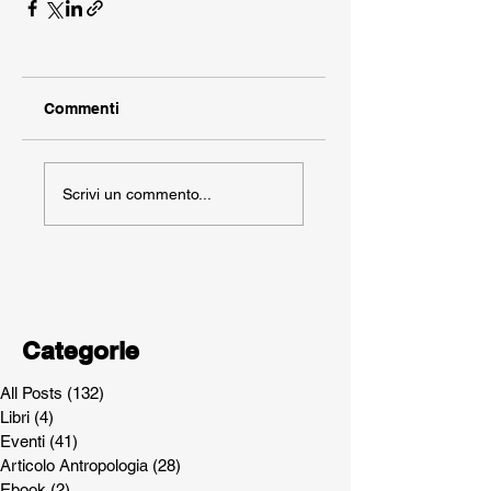
Commenti
Scrivi un commento...
Categorie
All Posts
(132)
132 post
Libri
(4)
4 post
Eventi
(41)
41 post
Articolo Antropologia
(28)
28 post
Ebook
(2)
2 post