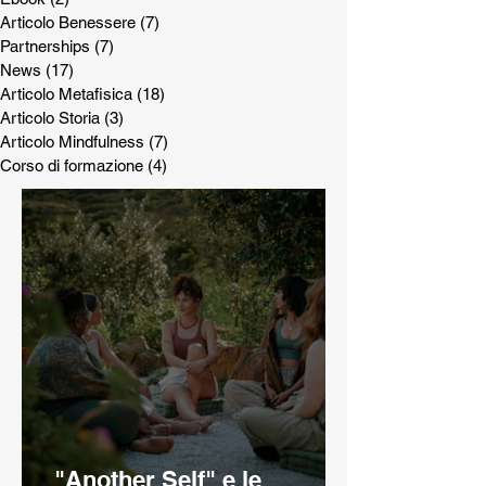
Articolo Benessere
(7)
7 post
Partnerships
(7)
7 post
News
(17)
17 post
Articolo Metafisica
(18)
18 post
Articolo Storia
(3)
3 post
Articolo Mindfulness
(7)
7 post
Corso di formazione
(4)
4 post
"Another Self" e le