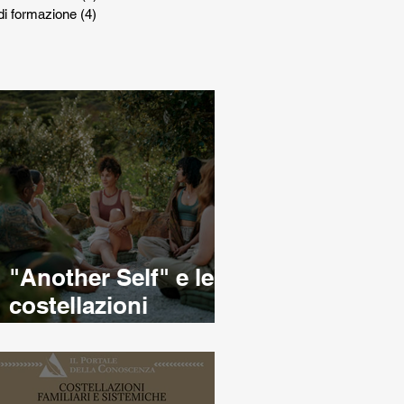
di formazione
(4)
4 post
"Another Self" e le
costellazioni
familiari