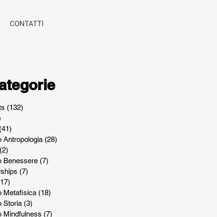
CONTATTI
ategorie
ts
(132)
132 post
)
4 post
(41)
41 post
o Antropologia
(28)
28 post
(2)
2 post
lo Benessere
(7)
7 post
rships
(7)
7 post
(17)
17 post
o Metafisica
(18)
18 post
o Storia
(3)
3 post
o Mindfulness
(7)
7 post