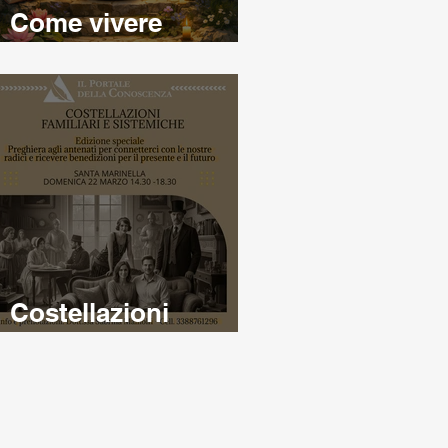
Come vivere
relazioni armoniose
Costellazioni
familiari e sistemiche